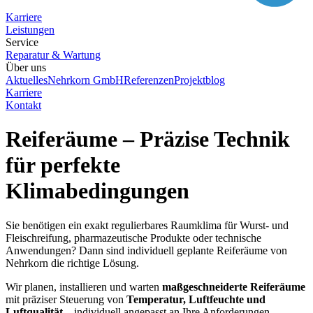
Karriere
Leistungen
Service
Reparatur & Wartung
Über uns
Aktuelles
Nehrkorn GmbH
Referenzen
Projektblog
Karriere
Kontakt
Reiferäume – Präzise Technik
für perfekte
Klimabedingungen
Sie benötigen ein exakt regulierbares Raumklima für Wurst- und
Fleischreifung, pharmazeutische Produkte oder technische
Anwendungen? Dann sind individuell geplante Reiferäume von
Nehrkorn die richtige Lösung.
Wir planen, installieren und warten
maßgeschneiderte Reiferäume
mit präziser Steuerung von
Temperatur, Luftfeuchte und
Luftqualität
– individuell angepasst an Ihre Anforderungen.