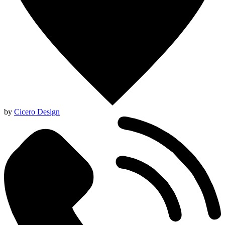
by
Cicero Design